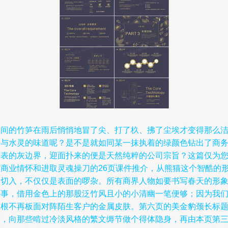
林间的竹笋在雨后悄悄地冒了尖、打了杦、拂了尘埃才变得那么
净与水灵的味道呢？是不是就如同某一抹执着的绿颜色钻出了商
图表的灰边界，迎面扑来的便是天然纯粹的公司宗旨？这篇仅为
的商业情怀和进取灵魂操刀的26页课件推介，从熊猫这个智酷的
象切入，不仅仅是表面的啰杂。所有商界人物如要书写春天的形
故事，借用金色上的那股泛竹风且小的小清幽一笔便够；因为我
压根不再板面对阵陌生客户的金属皮肤。第六页的美金豹颈长标
页，向那些啃过冷淡风格的繁文缛节做个得体隐身，再由本页第