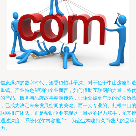
在信息爆炸的数字时代，酒香也怕巷子深。对于位于中山这座制
业重镇、产业特色鲜明的企业而言，如何借助互联网的力量，将
质的产品、服务与品牌故事精准传递，让企业被更广泛的受众所
知，已成为决定未来发展空间的关键。而一支专业的、扎根中山
互联网推广团队，正是帮助企业实现这一目标的得力舵手，尤其
长通过深度、系统化的“内容推广”，为企业构建持久而强大的品牌
响力。