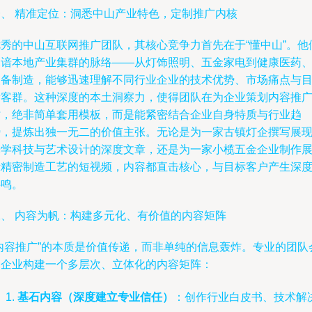
一、 精准定位：洞悉中山产业特色，定制推广内核
优秀的中山互联网推广团队，其核心竞争力首先在于“懂中山”。他
深谙本地产业集群的脉络——从灯饰照明、五金家电到健康医药
装备制造，能够迅速理解不同行业企业的技术优势、市场痛点与
标客群。这种深度的本土洞察力，使得团队在为企业策划内容推
时，绝非简单套用模板，而是能紧密结合企业自身特质与行业趋
势，提炼出独一无二的价值主张。无论是为一家古镇灯企撰写展
光学科技与艺术设计的深度文章，还是为一家小榄五金企业制作
示精密制造工艺的短视频，内容都直击核心，与目标客户产生深
共鸣。
二、 内容为帆：构建多元化、有价值的内容矩阵
“内容推广”的本质是价值传递，而非单纯的信息轰炸。专业的团队
为企业构建一个多层次、立体化的内容矩阵：
基石内容（深度建立专业信任）
：创作行业白皮书、技术解